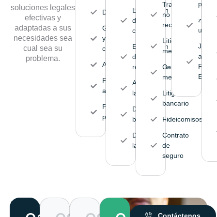
públic
Transferencias
soluciones legales
Elaboración
Divorcios
no
efectivas y
zonifi
de
reconocidas
adaptadas a sus
Guarda
urban
contratos
necesidades sea
y
Litigio
Juicio
Elaboración
cual sea su
custodia
mercantil
admini
de
problema.
Adopciones
Feder
reglamentos
Contratos
Estata
mercantiles
Pensión
Auditoría
alimenticia
laboral
Litigio
bancario
Patria
Derecho
potestad
burocrático
Fideicomisos
Disciplina
Contrato
laboral
de
seguro
Proceso
Contáctenos