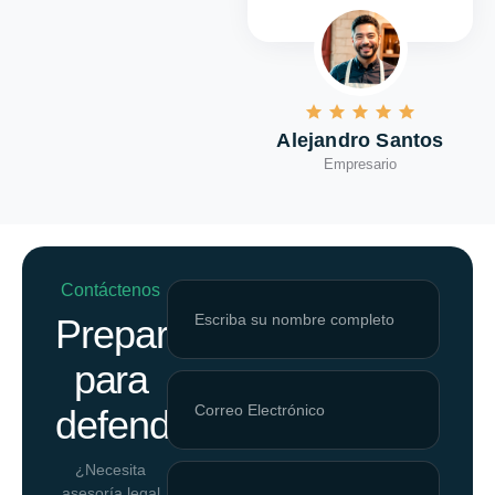
Alejandro Santos
Empresario
Contáctenos
Preparados
para
defenderlo.
¿Necesita
asesoría legal