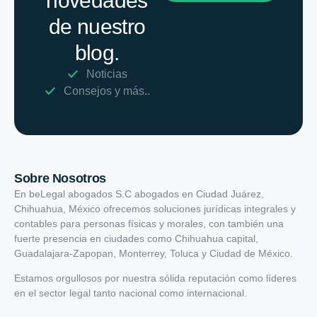
novedades
de nuestro
blog.
Noticias
Consejos y más..
Sobre Nosotros
En beLegal abogados S.C abogados en Ciudad Juárez,
Chihuahua, México ofrecemos soluciones jurídicas integrales y
contables para personas físicas y morales, con también una
fuerte presencia en ciudades como Chihuahua capital,
Guadalajara-Zapopan, Monterrey, Toluca y Ciudad de México.
Estamos orgullosos por nuestra sólida reputación como líderes
en el sector legal tanto nacional como internacional.