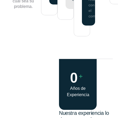
cual sea su
con
problema.
el
comercio.
0
+
Años de
Experiencia
Nuestra experiencia lo