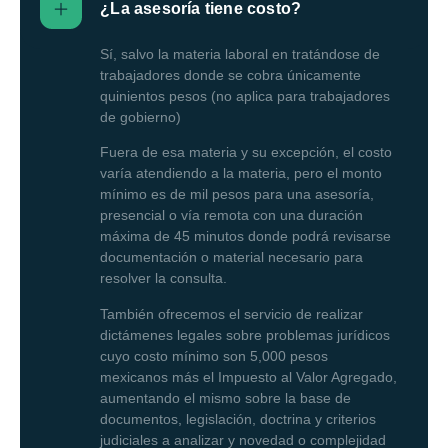
¿La asesoría tiene costo?
Sí, salvo la materia laboral en tratándose de
trabajadores donde se cobra únicamente
quinientos pesos (no aplica para trabajadores
de gobierno)
Fuera de esa materia y su excepción, el costo
varía atendiendo a la materia, pero el monto
mínimo es de mil pesos para una asesoría,
presencial o vía remota con una duración
máxima de 45 minutos donde podrá revisarse
documentación o material necesario para
resolver la consulta.
También ofrecemos el servicio de realizar
dictámenes legales sobre problemas jurídicos
cuyo costo mínimo son 5,000 pesos
mexicanos más el Impuesto al Valor Agregado,
aumentando el mismo sobre la base de
documentos, legislación, doctrina y criterios
judiciales a analizar y novedad o complejidad