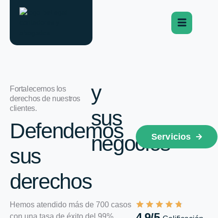
y
Fortalecemos los
derechos de nuestros
clientes.
sus
Defendemos
negocios
Servicios
sus
derechos
Hemos atendido más de 700 casos
4.9/5
con una tasa de éxito del 99%