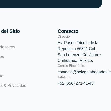
del Sitio
Contacto
Dirección
Av. Paseo Triunfo de la
Nosotros
República #6321 Col.
San Lorenzo, Cd. Juarez
ios
Chihuahua, México.
Correo Electrónico
contacto@belegalabogados.
to
Teléfono
+52 (656) 271-41-43
as & Privacidad