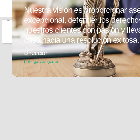
Nuestra visión es proporcionar ase
excepcional, defender los derecho
nuestros clientes con pasión y lle
caso hacia una resolución exitosa.
Dirección
beLegal Abogados