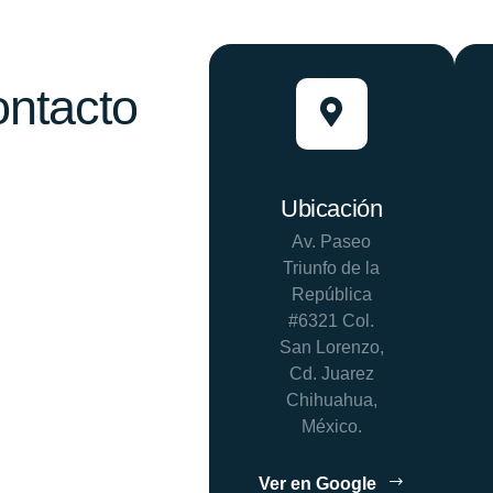
ontacto
Ubicación
Av. Paseo
Triunfo de la
República
#6321 Col.
San Lorenzo,
Cd. Juarez
Chihuahua,
México.
Ver en Google