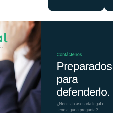
Contáctenos
Preparados
para
defenderlo.
¿Necesita asesoría legal o
tiene alguna pregunta?