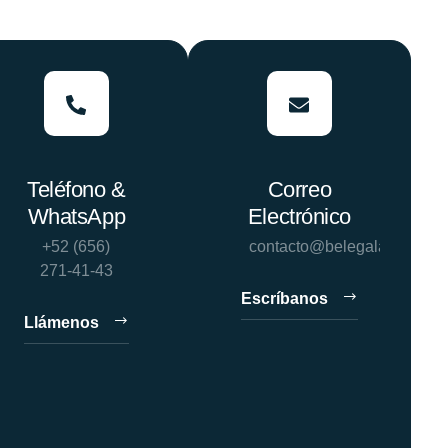
Teléfono &
Correo
WhatsApp
Electrónico
+52 (656)
contacto@belegalabogado
271-41-43
Escríbanos
Llámenos